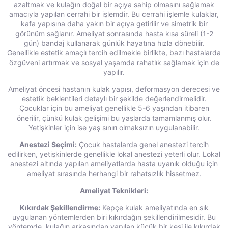
azaltmak ve kulağın doğal bir açıya sahip olmasını sağlamak
amacıyla yapılan cerrahi bir işlemdir. Bu cerrahi işlemle kulaklar,
kafa yapısına daha yakın bir açıya getirilir ve simetrik bir
görünüm sağlanır. Ameliyat sonrasında hasta kısa süreli (1-2
gün) bandaj kullanarak günlük hayatına hızla dönebilir.
Genellikle estetik amaçlı tercih edilmekle birlikte, bazı hastalarda
özgüveni artırmak ve sosyal yaşamda rahatlık sağlamak için de
yapılır.
Ameliyat öncesi hastanın kulak yapısı, deformasyon derecesi ve
estetik beklentileri detaylı bir şekilde değerlendirmelidir.
Çocuklar için bu ameliyat genellikle 5-6 yaşından itibaren
önerilir, çünkü kulak gelişimi bu yaşlarda tamamlanmış olur.
Yetişkinler için ise yaş sınırı olmaksızın uygulanabilir.
Anestezi Seçimi:
Çocuk hastalarda genel anestezi tercih
edilirken, yetişkinlerde genellikle lokal anestezi yeterli olur. Lokal
anestezi altında yapılan ameliyatlarda hasta uyanık olduğu için
ameliyat sırasında herhangi bir rahatsızlık hissetmez.
Ameliyat Teknikleri:
Kıkırdak Şekillendirme:
Kepçe kulak ameliyatında en sık
uygulanan yöntemlerden biri kıkırdağın şekillendirilmesidir. Bu
yöntemde, kulağın arkasından yapılan küçük bir kesi ile kıkırdak