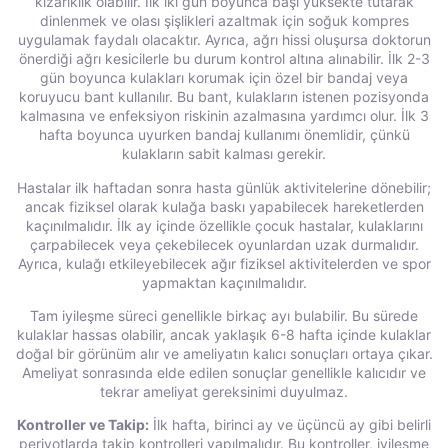
kızarıklık olabilir. İlk iki gün boyunca başı yüksekte tutarak
dinlenmek ve olası şişlikleri azaltmak için soğuk kompres
uygulamak faydalı olacaktır. Ayrıca, ağrı hissi oluşursa doktorun
önerdiği ağrı kesicilerle bu durum kontrol altına alınabilir. İlk 2-3
gün boyunca kulakları korumak için özel bir bandaj veya
koruyucu bant kullanılır. Bu bant, kulakların istenen pozisyonda
kalmasına ve enfeksiyon riskinin azalmasına yardımcı olur. İlk 3
hafta boyunca uyurken bandaj kullanımı önemlidir, çünkü
kulakların sabit kalması gerekir.
Hastalar ilk haftadan sonra hasta günlük aktivitelerine dönebilir;
ancak fiziksel olarak kulağa baskı yapabilecek hareketlerden
kaçınılmalıdır. İlk ay içinde özellikle çocuk hastalar, kulaklarını
çarpabilecek veya çekebilecek oyunlardan uzak durmalıdır.
Ayrıca, kulağı etkileyebilecek ağır fiziksel aktivitelerden ve spor
yapmaktan kaçınılmalıdır.
Tam iyileşme süreci genellikle birkaç ayı bulabilir. Bu sürede
kulaklar hassas olabilir, ancak yaklaşık 6-8 hafta içinde kulaklar
doğal bir görünüm alır ve ameliyatın kalıcı sonuçları ortaya çıkar.
Ameliyat sonrasında elde edilen sonuçlar genellikle kalıcıdır ve
tekrar ameliyat gereksinimi duyulmaz.
Kontroller ve Takip:
İlk hafta, birinci ay ve üçüncü ay gibi belirli
periyotlarda takip kontrolleri yapılmalıdır. Bu kontroller, iyileşme