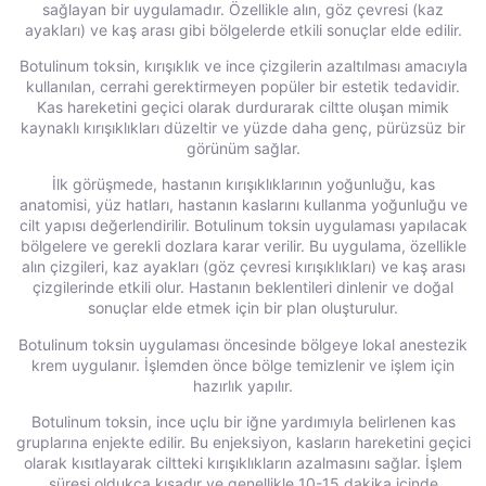
sağlayan bir uygulamadır. Özellikle alın, göz çevresi (kaz
ayakları) ve kaş arası gibi bölgelerde etkili sonuçlar elde edilir.
Botulinum toksin, kırışıklık ve ince çizgilerin azaltılması amacıyla
kullanılan, cerrahi gerektirmeyen popüler bir estetik tedavidir.
Kas hareketini geçici olarak durdurarak ciltte oluşan mimik
kaynaklı kırışıklıkları düzeltir ve yüzde daha genç, pürüzsüz bir
görünüm sağlar.
İlk görüşmede, hastanın kırışıklıklarının yoğunluğu, kas
anatomisi, yüz hatları, hastanın kaslarını kullanma yoğunluğu ve
cilt yapısı değerlendirilir. Botulinum toksin uygulaması yapılacak
bölgelere ve gerekli dozlara karar verilir. Bu uygulama, özellikle
alın çizgileri, kaz ayakları (göz çevresi kırışıklıkları) ve kaş arası
çizgilerinde etkili olur. Hastanın beklentileri dinlenir ve doğal
sonuçlar elde etmek için bir plan oluşturulur.
Botulinum toksin uygulaması öncesinde bölgeye lokal anestezik
krem uygulanır. İşlemden önce bölge temizlenir ve işlem için
hazırlık yapılır.
Botulinum toksin, ince uçlu bir iğne yardımıyla belirlenen kas
gruplarına enjekte edilir. Bu enjeksiyon, kasların hareketini geçici
olarak kısıtlayarak ciltteki kırışıklıkların azalmasını sağlar. İşlem
süresi oldukça kısadır ve genellikle 10-15 dakika içinde