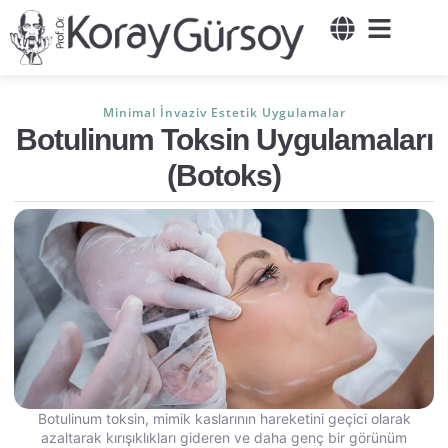
Русский
Deutsch
English
Türkçe
Ana Sayfa
Minimal İnvaziv Estetik Uygulamalar
Botulinum Toksin Uygulamaları
(Botoks)
Botulinum toksin, mimik kaslarının hareketini geçici olarak
azaltarak kırışıklıkları gideren ve daha genç bir görünüm